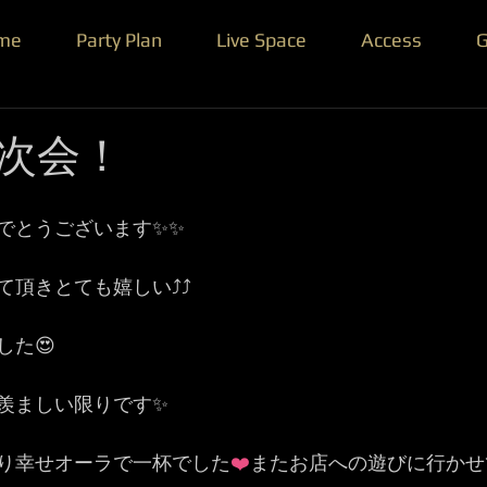
me
Party Plan
Live Space
Access
G
次会！
でとうございます✨✨
頂きとても嬉しい⤴️⤴️
した😍
羨ましい限りです✨
り幸せオーラで一杯でした
❤️
またお店への遊びに行かせ