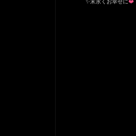
✨末永くお幸せに
❤️