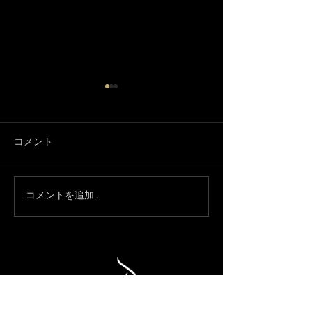
コメント
3月になりました🌸
コメントを追加…
只今、休業中で
約承ってます！