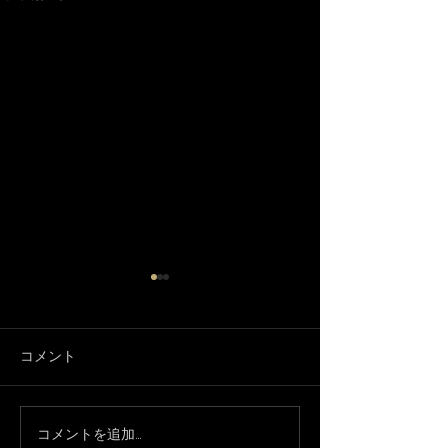
コメント
3月になりました🌸
コメントを追加…
只今、休業中で