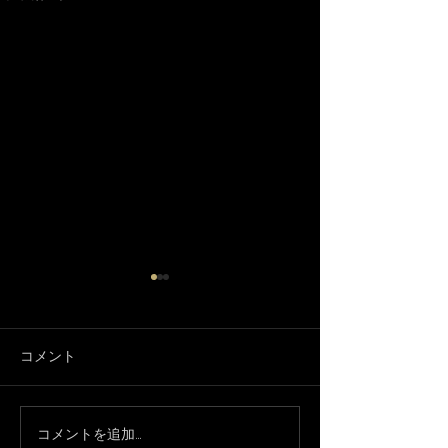
コメント
3月になりました🌸
コメントを追加…
只今、休業中で