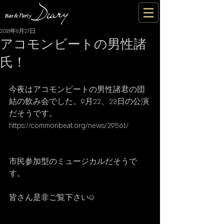
2018年8月27日
アコモンビートの男性諸
氏！
今夜はアコモンビートの男性諸君の団
結の飲み会でした。9月22、23日の公演
だそうです。
https://commonbeat.org/news/29561/
市民参加型のミュージカルだそうで
す。
皆さん是非ご覧下さい☺