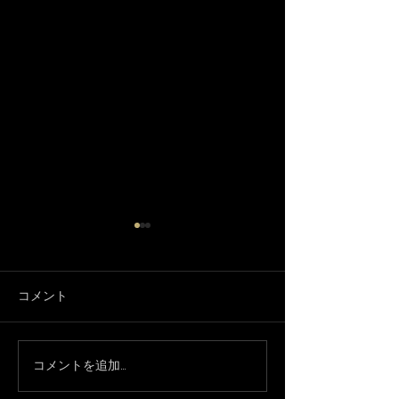
コメント
3月になりました🌸
コメントを追加…
只今、休業中で
約承ってます！