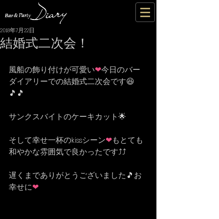
2018年7月22日
結婚式二次会！
風船の飾り付けが可愛い
❤
今日のバー
ダイアリーでの結婚式二次会です😆
🎵🎵
サンクスバイトのケーキカット🌟
そして幸せ一杯のkissシーン
❤
もとても
和やかな雰囲気で良かったです⤴⤴
遅くまでありがとうございました🎵お
幸せに
❤