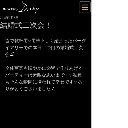
2018年7月8日
結婚式二次会！
皆で乾杯🍸✨🍸華々しく始まったバーダ
イアリーでの本日二つ目の結婚式二次
会🍒
全体写真も賑やかに👍皆で作りあげる
パーティーは素敵な思い出です✨私達
もそんな瞬間に携われて幸せです✨あ
りがとうございました🎵