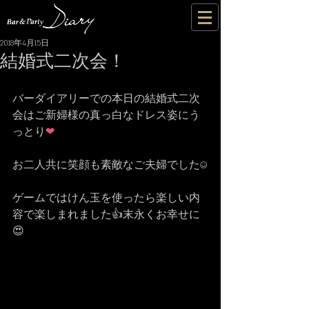
2018年4月15日
結婚式二次会！
バーダイアリーでの本日の結婚式二次
会はご新婦様の真っ白なドレス姿にう
っとり
❤
お二人共に笑顔も素敵なご夫婦でした☺
ゲームではけん玉を使ったら楽しい内
容で楽しまれました👍末永くお幸せに
😍