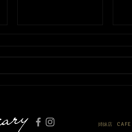
3月になりました🌸
只今
って
CAF
​姉妹店