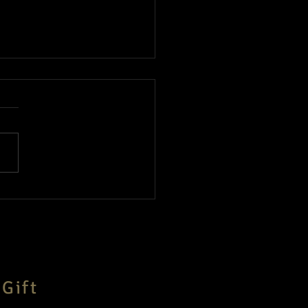
、休業中ですがご予約承
ます！
Gift
E