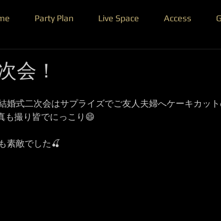
me
Party Plan
Live Space
Access
G
次会！
結婚式二次会はサプライズでご友人夫婦へケーキカット
真も撮り皆でにっこり😄
も素敵でした🍒