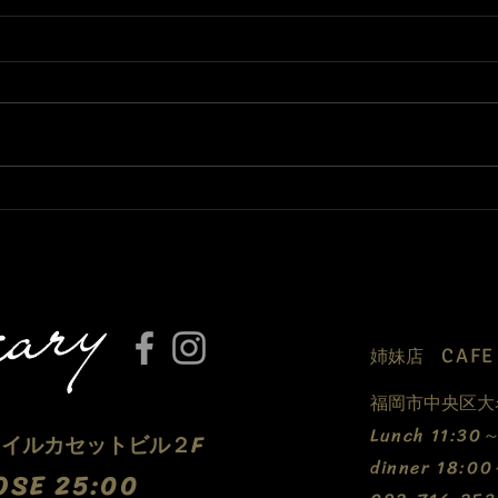
3月になりました🌸
只今
って
CAF
​姉妹店
福岡市中央区大名
​Lunch 11:3
5 イルカセットビル２F
dinner 18:0
OSE 25:00