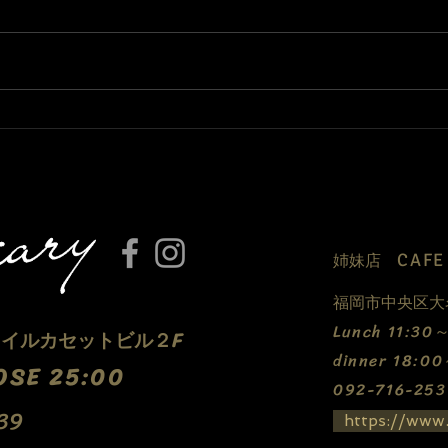
今年最後のベリーダンス！
Bo
た！
CAF
​姉妹店
福岡市中央区大名
​Lunch 11:3
5 イルカセットビル２F
dinner 18:0
OSE 25:00
​092-716-253
39
https://www.