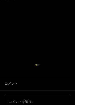
コメント
3月になりました🌸
コメントを追加…
只今、休業中で