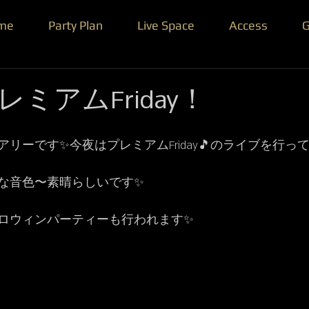
me
Party Plan
Live Space
Access
G
ミアムFriday！
リーです✨今夜はプレミアムFriday🎵のライブを行って
な音色〜素晴らしいです✨
ロウィンパーティーも行われます✨