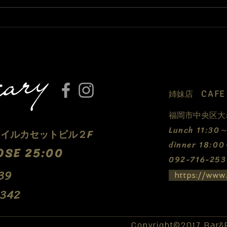
プレミアムFRIDAYライブ！
今年
CAF
​姉妹店
福岡市中央区大名
​Lunch 11:3
5 イルカセットビル２F
dinner 18:0
OSE 25:00
​092-716-253
39
https://www.
4342
Copyright©2017 Bar&Pa