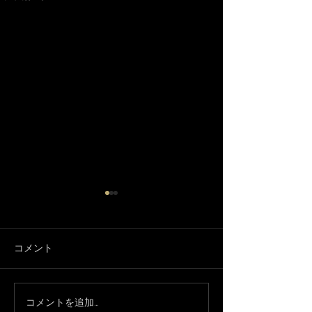
コメント
3月になりました🌸
コメントを追加…
只今、休業中で