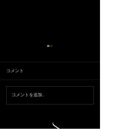
コメント
3月になりました🌸
コメントを追加…
只今、休業中で
約承ってます！