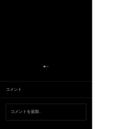
コメント
コメントを追加…
プレミアムFRIDAYライ
今年最後のベリ
ブ！
ス！