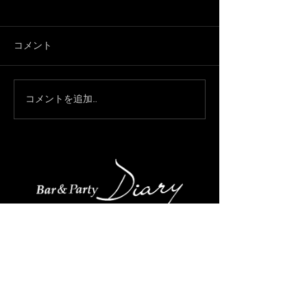
コメント
3月になりました🌸
コメントを追加…
只今、休業中で
約承ってます！
福岡市中央区大名1-2-5 イルカセットビル２F
​OPEN 20:00 CLOSE 25:00
092-712-3339
070-1446-4342