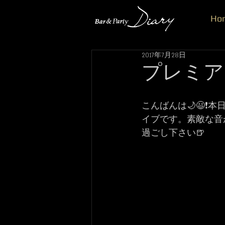
Ho
2017年7月28日
プレミア
こんばんは🌙😃❗
イブです。素敵な音
過ごし下さい🍺