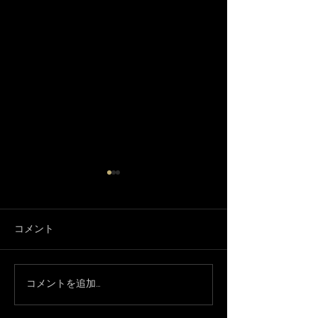
コメント
3月になりました🌸
コメントを追加…
只今、休業中で
約承ってます！