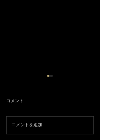
コメント
3月になりました🌸
コメントを追加…
只今、休業中で
約承ってます！