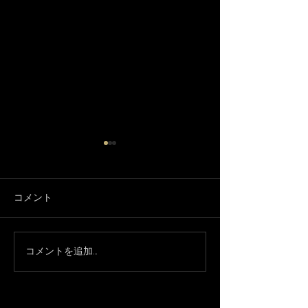
コメント
コメントを追加…
プレミアムFRIDAYライ
今年最後のベリ
ブ！
ス！