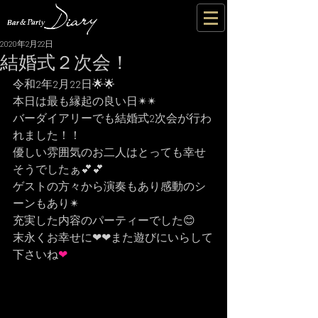
2020年2月22日
結婚式２次会！
令和2年2月22日🌟🌟
本日は最も縁起の良い日✴✴
バーダイアリーでも結婚式2次会が行わ
れました！！
優しい雰囲気のお二人はとっても幸せ
そうでしたぁ💕💕
ゲストの方々から演奏もあり感動のシ
ーンもあり✴
充実した内容のパーティーでした😊
末永くお幸せに❤❤また遊びにいらして
下さいね
❤