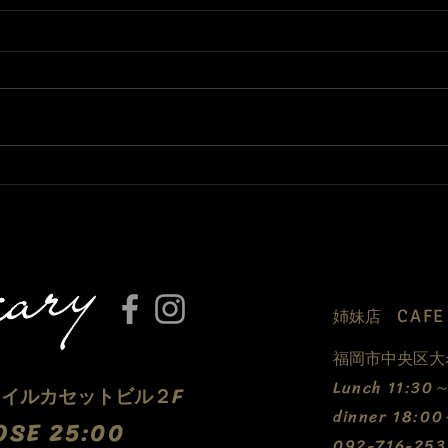
3月になりました🌸
只今
って
CAF
​姉妹店
福岡市中央区大名
​Lunch 11:3
5 イルカセットビル２F
dinner 18:0
OSE 25:00
​092-716-253