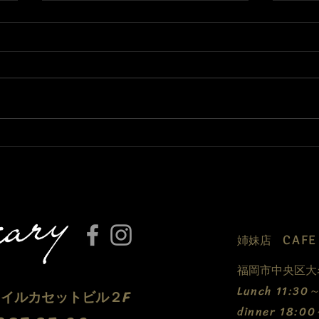
3月になりました🌸
只今
って
CAF
​姉妹店
福岡市中央区大名
​Lunch 11:3
5 イルカセットビル２F
dinner 18:0