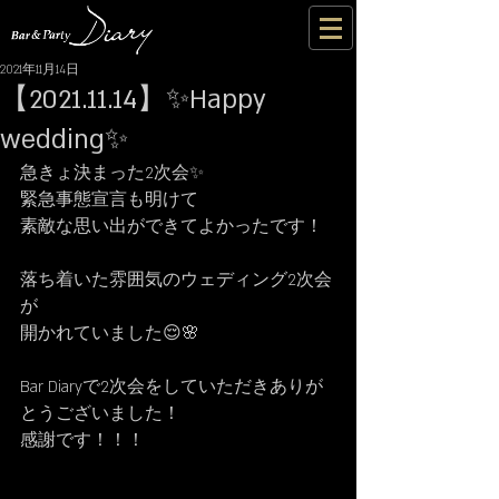
2021年11月14日
【2021.11.14】✨Happy
wedding✨
急きょ決まった2次会✨
緊急事態宣言も明けて
素敵な思い出ができてよかったです！
落ち着いた雰囲気のウェディング2次会
が
開かれていました😌🌸
Bar Diaryで2次会をしていただきありが
とうございました！
感謝です！！！